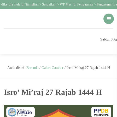
ikelola melalui Tampilan > Sesuaikan > WP Masjid: Pengaturan > Pengaturan Layo
Sabtu, 8 A
Anda disini :
Beranda
/
Galeri Gambar
/
Isro’ Mi’raj 27 Rajab 1444 H
Isro’ Mi’raj 27 Rajab 1444 H